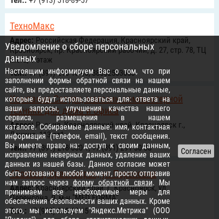
Тел.:
+7 (913) 518-89-57
ТехноМакс
Адрес:
Российcкая Федерация, Красноярский край,
Уведомление о сборе персональных
Красноярск, пр. Красноярский рабочий, д. 27, стр. 78, ТЦ
данных
Мега, 1 этаж
Настоящим информируем Вас о том, что при
Тел.:
+7 (391) 218-18-00, 88002503650
заполнении формы обратной связи на нашем
сайте, вы предоставляете персональные данные,
Компания Сатурн, магазин компьютерной
которые будут использоваться для: ответа на
ваши запросы, улучшения качества нашего
техники для дома и офиса
сервиса, размещения в нашем
Адрес:
Россия, Красноярский край, Красноярск г.,
каталоге. Собираемые данные: имя, контактная
Ленина, 113 ст1
информация (телефон, email), текст сообщения.
Вы имеете право на: доступ к своим данным,
Тел.:
+7 (391) 218-000-1, +7 (391) 291-30-30
исправление неверных данных, удаление ваших
данных из нашей базы. Данное согласие может
4Doctors, Красноярск, ул.Перенсона
быть отозвано в любой момент, просто отправив
нам запрос через
форму обратной связи
. Мы
Адрес:
Красноярский край, г. Красноярск, ул.
принимаем все необходимые меры для
Перенсона, 9, м-н "MED FORMA"
обеспечения безопасности ваших данных. Кроме
этого, мы используем "Яндекс.Метрика" (ООО
Тел.:
+7 (902) 910-60-15