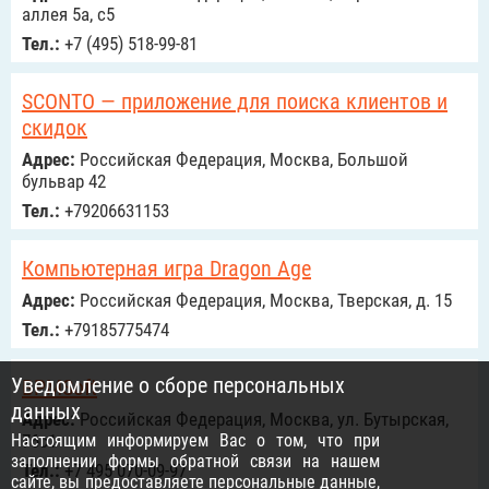
аллея 5а, с5
Тел.:
+7 (495) 518-99-81
SCONTO — приложение для поиска клиентов и
скидок
Адрес:
Российcкая Федерация, Москва, Большой
бульвар 42
Тел.:
+79206631153
Компьютерная игра Dragon Age
Адрес:
Российcкая Федерация, Москва, Тверская, д. 15
Тел.:
+79185775474
Уведомление о сборе персональных
BPMSoft
данных
Адрес:
Российcкая Федерация, Москва, ул. Бутырская,
Настоящим информируем Вас о том, что при
76с1
заполнении формы обратной связи на нашем
Тел.:
+7 495 070-09-97
сайте, вы предоставляете персональные данные,