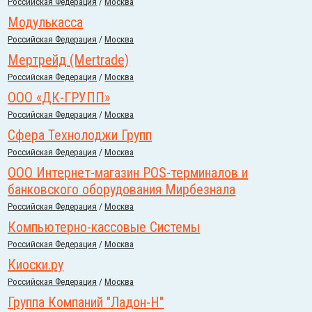
Российcкая Федерация
/
Москва
Модулькасса
Российcкая Федерация
/
Москва
Мертрейд (Mertrade)
Российcкая Федерация
/
Москва
ООО «ДК-ГРУПП»
Российcкая Федерация
/
Москва
Сфера Технолоджи Групп
Российcкая Федерация
/
Москва
ООО Интернет-магазин POS-терминалов и
банковского оборудования Мирбезнала
Российcкая Федерация
/
Москва
Компьютерно-кассовые Системы
Российcкая Федерация
/
Москва
Киоски.ру
Российcкая Федерация
/
Москва
Группа Компаний "Ладон-Н"