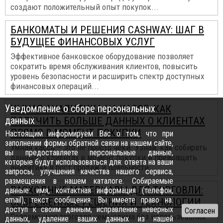
создают положительный опыт покупок...
БАНКОМАТЫ И РЕШЕНИЯ CASHWAY: ШАГ В
БУДУЩЕЕ ФИНАНСОВЫХ УСЛУГ
Эффективное банковское оборудование позволяет
сократить время обслуживания клиентов, повысить
уровень безопасности и расширить спектр доступных
финансовых операций...
Уведомление о сборе персональных
УМНАЯ АНАЛИТИКА НА КАССЕ: КАК
данных
ПОЛУЧИТЬ БОЛЬШЕ ДАННЫХ О КЛИЕНТАХ
ПРЯМО В МОМЕНТ ПОКУПКИ
Настоящим информируем Вас о том, что при
заполнении формы обратной связи на нашем сайте,
Умная касса — это не просто чеки. Узнай, как собирать
вы предоставляете персональные данные,
данные о клиентах в момент покупки и превращать
которые будут использоваться для: ответа на ваши
аналитику в рост продаж и лояльности...
запросы, улучшения качества нашего сервиса,
размещения в нашем каталоге. Собираемые
РАСХОДНЫЕ МАТЕРИАЛЫ ДЛЯ ТОРГОВЛИ:
данные: имя, контактная информация (телефон,
email), текст сообщения. Вы имеете право на:
СОВРЕМЕННЫЕ РЕШЕНИЯ И ТЕХНОЛОГИИ
доступ к своим данным, исправление неверных
Современная торговля немыслима без использования
данных, удаление ваших данных из нашей