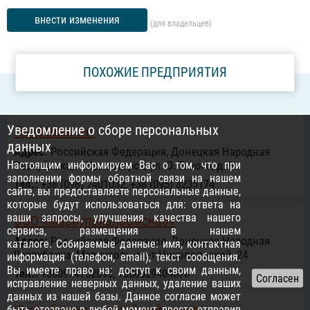
внести изменения
(для владельцев)
ПОХОЖИЕ ПРЕДПРИЯТИЯ
Уведомление о сборе персональных
ПрофЭлемент
данных
Адрес:
Российская Федерация, Донецкая Народная
Настоящим информируем Вас о том, что при
Республика, г. Краматорск, ул. О. Тихого, д. 6
заполнении формы обратной связи на нашем
Тел.:
+38 (098) 7401032, +38 (095) 8235174
сайте, вы предоставляете персональные данные,
которые будут использоваться для: ответа на
ваши запросы, улучшения качества нашего
ООО «Мариупольпромснаб»
сервиса, размещения в нашем
Адрес:
Российская Федерация, Донецкая Народная
каталоге. Собираемые данные: имя, контактная
Республика, Мариуполь, пр-т Никопольский, 24
информация (телефон, email), текст сообщения.
Вы имеете право на: доступ к своим данным,
Тел.:
+380974752095, +380629404878
исправление неверных данных, удаление ваших
данных из нашей базы. Данное согласие может
быть отозвано в любой момент, просто отправив