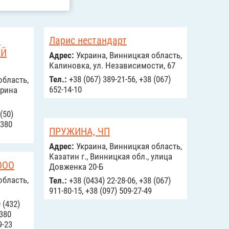
Й
Ларис нестандарт
ЫЙ
Адрес:
Украина, Винницкая область,
Калиновка, ул. Независимости, 67
Тел.:
+38 (067) 389-21-56, +38 (067)
область,
652-14-10
арина
(50)
+380
ПРУЖИНА, ЧП
Адрес:
Украина, Винницкая область,
Казатин г., Винницкая обл., улица
ООО
Довженка 20-Б
область,
Тел.:
+38 (0434) 22-28-06, +38 (067)
911-80-15, +38 (097) 509-27-49
 (432)
+380
9-23