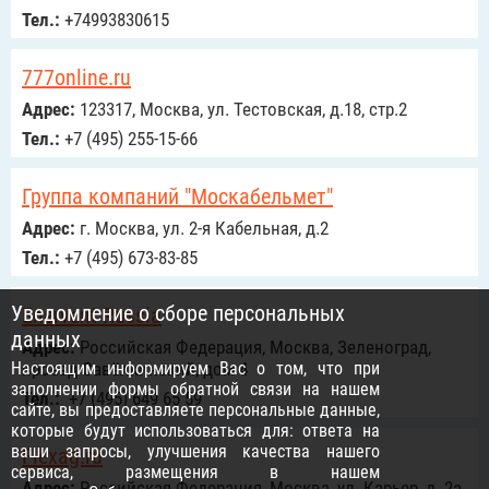
Тел.:
+74993830615
777online.ru
Адрес:
123317, Москва, ул. Тестовская, д.18, стр.2
Тел.:
+7 (495) 255-15-66
Группа компаний "Москабельмет"
Адрес:
г. Москва, ул. 2-я Кабельная, д.2
Тел.:
+7 (495) 673-83-85
Уведомление о сборе персональных
Enervent Russia
данных
Адрес:
Российcкая Федерация, Москва, Зеленоград,
Настоящим информируем Вас о том, что при
проезд Савёлкинский, дом 4
заполнении формы обратной связи на нашем
Тел.:
+7 (495) 649 65 59
сайте, вы предоставляете персональные данные,
которые будут использоваться для: ответа на
ваши запросы, улучшения качества нашего
Flexag.ru
сервиса, размещения в нашем
Адрес:
Российcкая Федерация, Москва, ул. Карьер, д. 2а