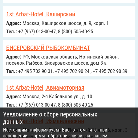
1st Arbat-Hotel, Каширский
Адрес:
Москва, Каширское шоссе, д. 9, корп. 1
Тел.:
+7 (967) 013-00-47, 8 (800) 505-40-25
БИСЕРОВСКИЙ РЫБОКОМБИНАТ
Адрес:
РФ, Московская область, Ногинский район,
поселок Рыбхоз, Бисеровское шоссе, дом 3-а
Тел.:
+7 495 702 90 31, +7 495 702 90 24 , +7 495 702 90 39
1st Arbat-Hotel, Авиамоторная
Адрес:
Москва, 2-я Кабельная ул., д. 10
Тел.:
+7 (967) 013-00-47, 8 (800) 505-40-25
Уведомление о сборе персональных
1st Arbat-Hotel, Измайловский
данных
Настоящим информируем Вас о том, что при
Адрес:
Москва, ул. Верхняя Первомайская, д. 6, корп. 3
заполнении формы обратной связи на нашем