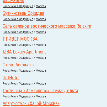
Ваш-Отель
Российcкая Федерация
/
Москва
Бутик-отель Орхидея
Российcкая Федерация
/
Москва
Сеть салонов эротического массажа Relaxim
Российcкая Федерация
/
Москва
ПРИВЕТ МОСКВА
Российcкая Федерация
/
Москва
IZBA Luxury Apartment
Российcкая Федерация
/
Москва
Отель Апельсин
Российcкая Федерация
/
Москва
GetHotel
Российcкая Федерация
/
Москва
Гостиница «Измайлово» Гамма-Дельта
Российcкая Федерация
/
Москва
Апарт-отель «Ханой-Москва»