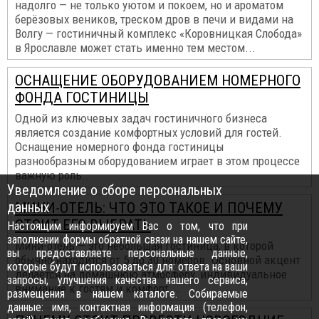
надолго — не только уютом и покоем, но и ароматом
берёзовых веников, треском дров в печи и видами на
Волгу — гостиничный комплекс «Коровницкая Слобода»
в Ярославле может стать именно тем местом...
ОСНАЩЕНИЕ ОБОРУДОВАНИЕМ НОМЕРНОГО
ФОНДА ГОСТИНИЦЫ
Одной из ключевых задач гостиничного бизнеса
является создание комфортных условий для гостей.
Оснащение номерного фонда гостиницы
разнообразным оборудованием играет в этом процессе
важную роль...
Уведомление о сборе персональных
данных
МИНИ-ОТЕЛЬ: ЧТО ЭТО ТАКОЕ И ПОЧЕМУ
СТОИТ ЕГО ВЫБРАТЬ
Настоящим информируем Вас о том, что при
заполнении формы обратной связи на нашем сайте,
Мини-отель — это небольшая гостиница, в которой
вы предоставляете персональные данные,
обычно находится от 5 до 30 номеров. Основной акцент
которые будут использоваться для: ответа на ваши
делается на домашнюю атмосферу, индивидуальное
запросы, улучшения качества нашего сервиса,
внимание к гостям и комфорт...
размещения в нашем каталоге. Собираемые
данные: имя, контактная информация (телефон,