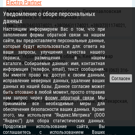
Electro Partner
Адрес:
Украина, Киевская область, Петропавловская
Уведомление о сборе персональных
Борщаговка, ул. Белоцерковская 5
данных
Тел.:
+38(044)3374021, +38(066)1174021, +38(073)1174021,
Настоящим информируем Вас о том, что при
+38(067)1174021
заполнении формы обратной связи на нашем
сайте, вы предоставляете персональные данные,
которые будут использоваться для: ответа на
ООО «Сталев-Энерго»
ваши запросы, улучшения качества нашего
Адрес:
Украина, Киевская область, Киев, бульвар
сервиса, размещения в нашем
Вацлава Гавела 4, офис 322
каталоге. Собираемые данные: имя, контактная
информация (телефон, email), текст сообщения.
Тел.:
+38 (044) 227-20-17, +38 (050) 302-28-83, +38 (063) 316-
Вы имеете право на: доступ к своим данным,
41-44, +38 (068) 289-76-13
исправление неверных данных, удаление ваших
данных из нашей базы. Данное согласие может
Ол Електро
быть отозвано в любой момент, просто отправив
нам запрос через
форму обратной связи
. Мы
Адрес:
Украина, Львовская обл., г. Львов, ул. Пекарская,
принимаем все необходимые меры для
41
обеспечения безопасности ваших данных. Кроме
этого, мы используем "Яндекс.Метрика" (ООО
Тел.:
+380442339703
"Яндекс") для сбора статистических данных.
Продолжая использование сайта, Вы
соглашаетесь с использованием Ваших