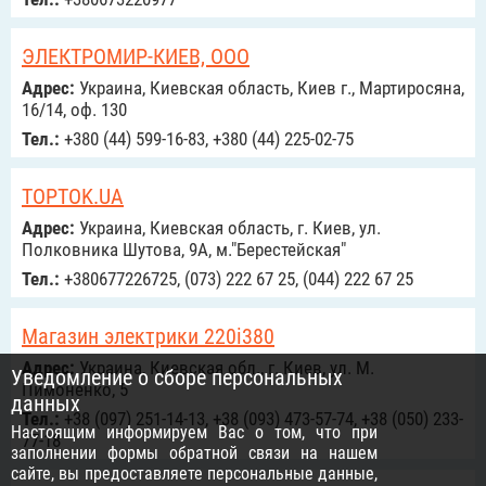
ЭЛЕКТРОМИР-КИЕВ, ООО
Адрес:
Украина, Киевская область, Киев г., Мартиросяна,
16/14, оф. 130
Тел.:
+380 (44) 599-16-83, +380 (44) 225-02-75
TOPTOK.UA
Адрес:
Украина, Киевская область, г. Киев, ул.
Полковника Шутова, 9А, м."Берестейская"
Тел.:
+380677226725, (073) 222 67 25, (044) 222 67 25
Магазин электрики 220i380
Адрес:
Украина, Киевская обл., г. Киев, ул. М.
Уведомление о сборе персональных
Пимоненко, 5
данных
Тел.:
+38 (097) 251-14-13, +38 (093) 473-57-74, +38 (050) 233-
Настоящим информируем Вас о том, что при
77-18
заполнении формы обратной связи на нашем
сайте, вы предоставляете персональные данные,