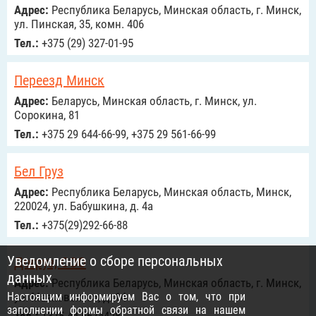
Адрес:
Республика Беларусь, Минская область, г. Минск,
ул. Пинская, 35, комн. 406
Тел.:
+375 (29) 327-01-95
Переезд Минск
Адрес:
Беларусь, Минская область, г. Минск, ул.
Сорокина, 81
Тел.:
+375 29 644-66-99, +375 29 561-66-99
Бел Груз
Адрес:
Республика Беларусь, Минская область, Минск,
220024, ул. Бабушкина, д. 4а
Тел.:
+375(29)292-66-88
Уведомление о сборе персональных
Догруз, ООО
данных
Адрес:
Республика Беларусь, Минская область, г. Минск,
Настоящим информируем Вас о том, что при
ул. Маяковского, д. 14
заполнении формы обратной связи на нашем