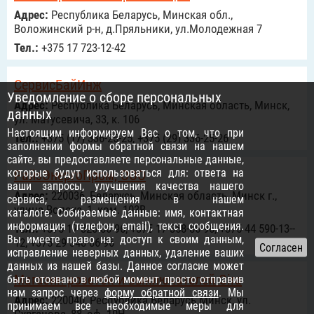
Адрес:
Республика Беларусь, Минская обл.,
Воложинский р-н, д.Пряльники, ул.Молодежная 7
Тел.:
+375 17 723-12-42
СервисБайИнж
Уведомление о сборе персональных
Адрес:
Республика Беларусь, Минская область, Минск,
данных
ул. Матусевича, 33, к. 106
Настоящим информируем Вас о том, что при
Тел.:
+375 (17) 336-25-25, +375 (29) 336-25-26
заполнении формы обратной связи на нашем
сайте, вы предоставляете персональные данные,
которые будут использоваться для: ответа на
РайзЭнергоПром, ООО
ваши запросы, улучшения качества нашего
Адрес:
220036, Беларусь, Минская область, Минск г.,
сервиса, размещения в нашем
улица Волоха, 1, ком. 103В
каталоге. Собираемые данные: имя, контактная
информация (телефон, email), текст сообщения.
Тел.:
+375 17 320-86-96, +375 17 358-86-96, +375 44 590­-13-­
Вы имеете право на: доступ к своим данным,
12, +375 29 348­-86-­96
исправление неверных данных, удаление ваших
данных из нашей базы. Данное согласие может
Магазин розеток и выключателей Gira
быть отозвано в любой момент, просто отправив
нам запрос через
форму обратной связи
. Мы
Адрес:
220040, Республика Беларусь Минск, ул.
принимаем все необходимые меры для