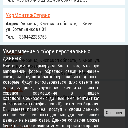
Тел.:
+38 096 440 22 55, +38 050 440 22 55
УкрМонтажСервис
Адрес:
Украина, Киевская область, г. Киев,
ул.Котельникова 31
Тел.:
+380442235753
Уведомление о сборе персональных
Planika
данных
Адрес:
Украина, Киевская область, г. Киев, ул.
Настоящим информируем Вас о том, что при
Регенераторная 4, 13-48
заполнении формы обратной связи на нашем
Тел.:
+38 (067) 497-71-71, +38 (044) 228-83-29
сайте, вы предоставляете персональные данные,
которые будут использоваться для: ответа на
ваши запросы, улучшения качества нашего
Budeko
сервиса, размещения в нашем
Адрес:
Украина, Киевская область, г. Киев, ул.
каталоге. Собираемые данные: имя, контактная
Богатырская, 3-Е
информация (телефон, email), текст сообщения.
Вы имеете право на: доступ к своим данным,
Тел.:
+380961370609
исправление неверных данных, удаление ваших
данных из нашей базы. Данное согласие может
Kaif House
быть отозвано в любой момент, просто отправив