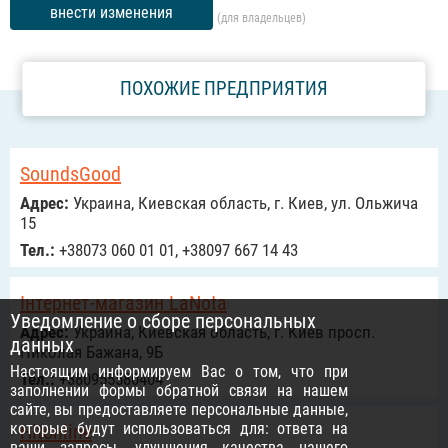
внести изменения
(для владельцев)
ПОХОЖИЕ ПРЕДПРИЯТИЯ
SoundsGood
Адрес:
Украина, Киевская область, г. Киев, ул. Ольжича
15
Тел.:
+38073 060 01 01, +38097 667 14 43
Інтернет-магазин LaNota
Уведомление о сборе персональных
Адрес:
Украина, Киевская область, г. Киев просп.
данных
Николая Бажана, 9Б
Настоящим информируем Вас о том, что при
Тел.:
+380955580404
заполнении формы обратной связи на нашем
сайте, вы предоставляете персональные данные,
которые будут использоваться для: ответа на
Hitonline
ваши запросы, улучшения качества нашего