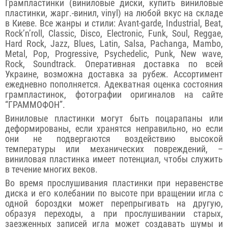
Грампластинки (виниловые диски, купить виниловые
пластинки, жарг.-винил, vinyl) на любой вкус на складе
в Киеве. Все жанры и стили: Avant-garde, Industrial, Beat,
Rock’n’roll, Classic, Disco, Electronic, Funk, Soul, Reggae,
Hard Rock, Jazz, Blues, Latin, Salsa, Pachanga, Mambo,
Metal, Pop, Progressive, Psychedelic, Punk, New wave,
Rock, Soundtrack. Оперативная доставка по всей
Украине, возможна доставка за рубеж. Ассортимент
ежедневно пополняется. Адекватная оценка состояния
грампластинок, фотографии оригиналов на сайте
“ГРАММОФОН”.
Виниловые пластинки могут быть поцарапаны или
деформированы, если хранятся неправильно, но если
они не подвергаются воздействию высокой
температуры или механических повреждений, –
виниловая пластинка имеет потенциал, чтобы служить
в течение многих веков.
Во время прослушивания пластинки при неравенстве
диска и его колебании по высоте при вращении игла с
одной бороздки может перепрыгивать на другую,
образуя переходы, а при прослушивании старых,
заезженных записей игла может создавать шумы и