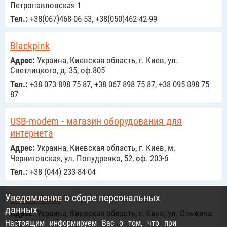
Петропавловская 1
Тел.:
+38(067)468-06-53, +38(050)462-42-99
Blackpink
Адрес:
Украина, Киевская область, г. Киев, ул.
Светлицкого, д. 35, оф.805
Тел.:
+38 073 898 75 87, +38 067 898 75 87, +38 095 898 75
87
USB-modem - магазин оборудования для
интернета
Адрес:
Украина, Киевская область, г. Киев, м.
Черниговская, ул. Попудренко, 52, оф. 203-б
Тел.:
+38 (044) 233-84-04
Уведомление о сборе персональных
SoundsGood
данных
Адрес:
Украина, Киевская область, г. Киев, ул. Ольжича
Настоящим информируем Вас о том, что при
15