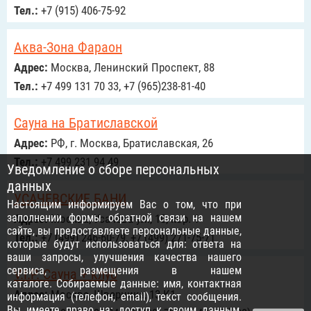
Тел.:
+7 (915) 406-75-92
Аква-Зона Фараон
Адрес:
Москва, Ленинский Проспект, 88
Тел.:
+7 499 131 70 33, +7 (965)238-81-40
Сауна на Братиславской
Адрес:
РФ, г. Москва, Братиславская, 26
Тел.:
+7 499 231 94 49
Уведомление о сборе персональных
данных
УСАЧЕВСКИЕ БАНИ
Настоящим информируем Вас о том, что при
заполнении формы обратной связи на нашем
Адрес:
Москва, Усачёва ул., 10, кор. 1
сайте, вы предоставляете персональные данные,
Тел.:
+7 (499) 246-60-79, +7 (499) 271-75-71
которые будут использоваться для: ответа на
ваши запросы, улучшения качества нашего
сервиса, размещения в нашем
V.I.P. Сауна + клуб
каталоге. Собираемые данные: имя, контактная
Адрес:
Москва, Шверника, 13 К1
информация (телефон, email), текст сообщения.
Вы имеете право на: доступ к своим данным,