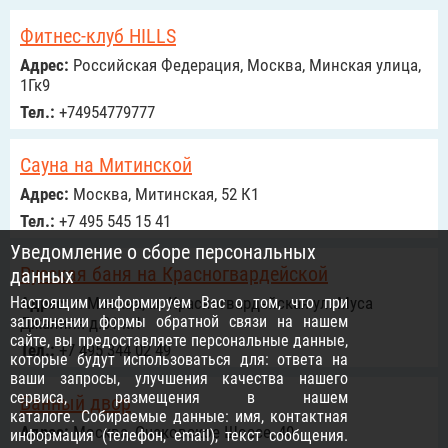
Фитнес-клуб HILLS
Адрес:
Российcкая Федерация, Москва, Минская улица,
1Гк9
Тел.:
+74954779777
Сауна на Митинской
Адрес:
Москва, Митинская, 52 К1
Тел.:
+7 495 545 15 41
Уведомление о сборе персональных
Русская баня на Красногвардейской
данных
Настоящим информируем Вас о том, что при
Адрес:
г. Москва, м. Красногвардейская ул. Муса
заполнении формы обратной связи на нашем
Джалиля д.31 к.1
сайте, вы предоставляете персональные данные,
Тел.:
+7 495 344 02 49
которые будут использоваться для: ответа на
ваши запросы, улучшения качества нашего
сервиса, размещения в нашем
Банный двор
каталоге. Собираемые данные: имя, контактная
Адрес:
Москва, Очаковское Шоссе, 40
информация (телефон, email), текст сообщения.