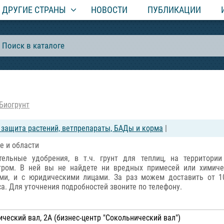
ДРУГИЕ СТРАНЫ
НОВОСТИ
ПУБЛИКАЦИИ
Биогрунт
, защита растений, ветпрепараты, БАДы и корма
|
е и области
тельные удобрения, в т.ч. грунт для теплиц, на территор
тром. В ней вы не найдете ни вредных примесей или химичес
ими, и с юридическими лицами. За раз можем доставить от 1
а. Для уточнения подробностей звоните по телефону.
ческий вал, 2А (бизнес-центр "Сокольнический вал")