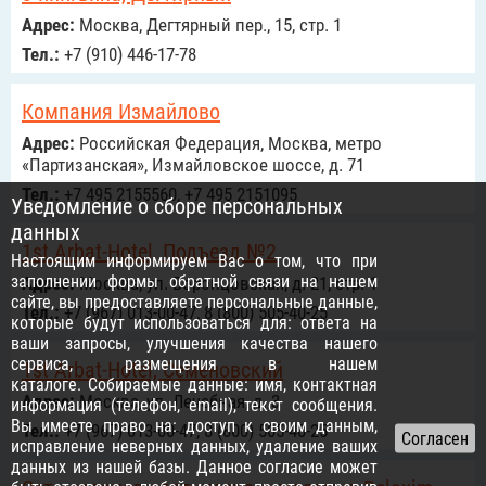
Адрес:
Москва, Дегтярный пер., 15, стр. 1
Тел.:
+7 (910) 446-17-78
Компания Измайлово
Адрес:
Российcкая Федерация, Москва, метро
«Партизанская», Измайловское шоссе, д. 71
Тел.:
+7 495 2155560, +7 495 2151095
Уведомление о сборе персональных
данных
1st Arbat-Hotel, Подъезд №2
Настоящим информируем Вас о том, что при
заполнении формы обратной связи на нашем
Адрес:
Москва, ул. Воронцовская, д. 21, стр. 1
сайте, вы предоставляете персональные данные,
Тел.:
+7 (967) 013-00-47, 8 (800) 505-40-25
которые будут использоваться для: ответа на
ваши запросы, улучшения качества нашего
сервиса, размещения в нашем
1st Arbat-Hotel, Семеновский
каталоге. Собираемые данные: имя, контактная
Адрес:
Москва, ул. Лечебная, д. 3
информация (телефон, email), текст сообщения.
Вы имеете право на: доступ к своим данным,
Тел.:
+7 (967) 013-00-47, 8 (800) 505-40-25
исправление неверных данных, удаление ваших
данных из нашей базы. Данное согласие может