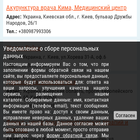
Акупунктура врача Кима, Медицинский центр
Адрес:
Украина, Киевская обл., г. Киев, бульвар Дружбы
Народов, 26/1
Тел.:
+380987993306
Школа Рейки
Уведомление о сборе персональных
данных
Адрес:
Украина, г. Киев, ул.Хорева 31-А, оф.6
Настоящим информируем Вас о том, что при
Тел.:
+38 (098) 154 70 96
заполнении формы обратной связи на нашем
сайте, вы предоставляете персональные данные,
Диетолог Татьяна Кихтева
которые будут использоваться для: ответа на
ваши запросы, улучшения качества нашего
Адрес:
Украина, Киевская область, просп. Европейского
сервиса, размещения в нашем
Союза, 68, Киев, 02000
каталоге. Собираемые данные: имя, контактная
Тел.:
+38 067 185 4705
информация (телефон, email), текст сообщения.
Вы имеете право на: доступ к своим данным,
исправление неверных данных, удаление ваших
Фенікс - центр психоэнергетических терапий и
данных из нашей базы. Данное согласие может
практик
быть отозвано в любой момент, просто отправив
нам запрос через
форму обратной связи
. Мы
Адрес:
Украинa, Киевская область, г. Ирпень, ул.