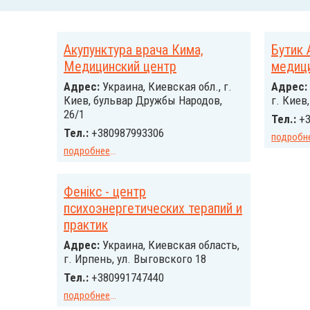
Акупунктура врача Кима,
Бутик
Медицинский центр
медиц
Адрес:
Украина, Киевская обл., г.
Адрес:
Киев, бульвар Дружбы Народов,
г. Киев
26/1
Тел.:
+3
Тел.:
+380987993306
подробн
подробнее
...
Фенікс - центр
психоэнергетических терапий и
практик
Адрес:
Украинa, Киевская область,
г. Ирпень, ул. Выговского 18
Тел.:
+380991747440
подробнее
...