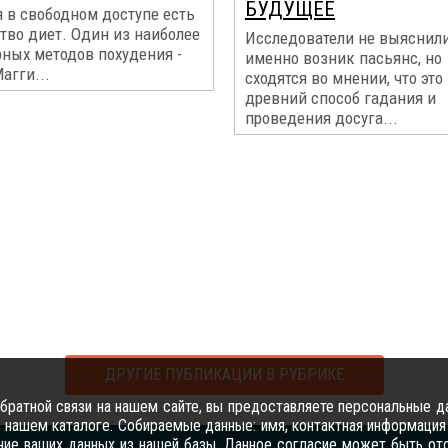
БУДУЩЕЕ
 в свободном доступе есть
тво диет. Один из наиболее
Исследователи не выяснили
рных методов похудения -
именно возник пасьянс, но
агги...
сходятся во мнении, что это
древний способ гадания и
проведения досуга...
ДРУГИЕ ПУБЛИКАЦИИ В РУБРИКЕ
ратной связи на нашем сайте, вы предоставляете персональные да
 нашем каталоге. Собираемые данные: имя, контактная информация 
ение ваших данных из нашей базы. Данное согласие может быть от