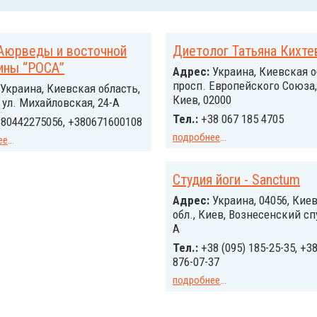
 Аюрведы и восточной
Диетолог Татьяна Кихте
ины “РОСА”
Адрес:
Украина, Киевская о
просп. Европейского Союза,
Украина, Киевская область,
Киев, 02000
, ул. Михайловская, 24-А
Тел.:
+38 067 185 4705
80442275056, +380671600108
подробнее
...
ее
...
Студия йоги - Sanctum
Адрес:
Украина, 04056, Кие
обл., Киев, Вознесенcкий спу
А
Тел.:
+38 (095) 185-25-35, +38
876-07-37
подробнее
...