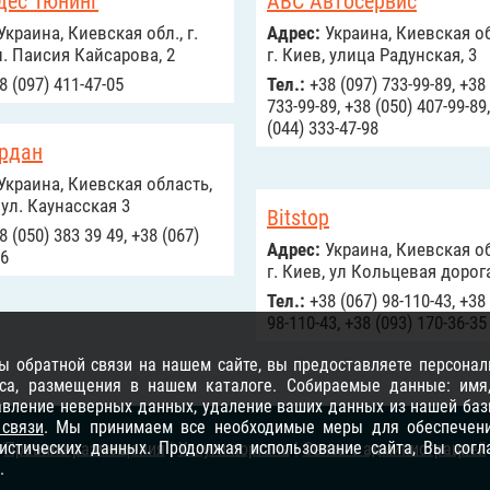
дес Тюнинг
АВС Автосервис
Украина, Киевская обл., г.
Адрес:
Украина, Киевская об
л. Паисия Кайсарова, 2
г. Киев, улица Радунская, 3
8 (097) 411-47-05
Тел.:
+38 (097) 733-99-89, +38
733-99-89, +38 (050) 407-99-89
(044) 333-47-98
рдан
Украина, Киевская область,
 ул. Каунасская 3
Bitstop
 (050) 383 39 49, +38 (067)
Адрес:
Украина, Киевская об
46
г. Киев, ул Кольцевая дорог
Тел.:
+38 (067) 98-110-43, +38
98-110-43, +38 (093) 170-36-35
 обратной связи на нашем сайте, вы предоставляете персонал
са, размещения в нашем каталоге. Собираемые данные: имя, 
равление неверных данных, удаление ваших данных из нашей баз
 связи
. Мы принимаем все необходимые меры для обеспечени
тистических данных. Продолжая использование сайта, Вы сог
Правила размещения
|
Услуги портала
|
Связь с администрацией
.