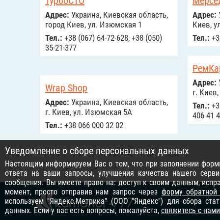
ТурбоСТО
Мерсе
Адрес:
Украина, Киевская область,
Адрес:
город Киев, ул. Изюмская 1
Киев, у
Тел.:
+38 (067) 64-72-628, +38 (050)
Тел.:
+3
35-21-377
РемКа
Адрес:
Wrap Shop
г. Киев,
Адрес:
Украина, Киевская область,
Тел.:
+38
г. Киев, ул. Изюмская 5А
406 41 
Тел.:
+38 066 000 32 02
Уведомление о сборе персональных данных
Настоящим информируем Вас о том, что при заполнении формы
ответа на ваши запросы, улучшения качества нашего серви
сообщения. Вы имеете право на: доступ к своим данным, исп
момент, просто отправив нам запрос через
форму обратной
используем "Яндекс.Метрика" (ООО "Яндекс") для сбора ста
данных. Если у вас есть вопросы, пожалуйста,
свяжитесь с нами