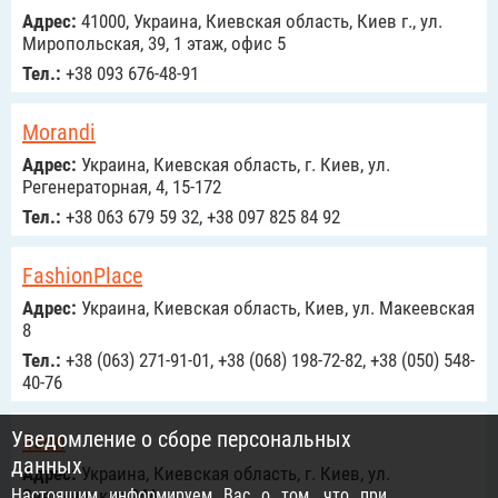
Адрес:
41000, Украина, Киевская область, Киев г., ул.
Миропольская, 39, 1 этаж, офис 5
Тел.:
+38 093 676-48-91
Morandi
Адрес:
Украина, Киевская область, г. Киев, ул.
Регенераторная, 4, 15-172
Тел.:
+38 063 679 59 32, +38 097 825 84 92
FashionPlace
Адрес:
Украина, Киевская область, Киев, ул. Макеевская
8
Тел.:
+38 (063) 271-91-01, +38 (068) 198-72-82, +38 (050) 548-
40-76
Уведомление о сборе персональных
4son
данных
Адрес:
Украина, Киевская область, г. Киев, ул.
Настоящим информируем Вас о том, что при
Зверинецкая 94А