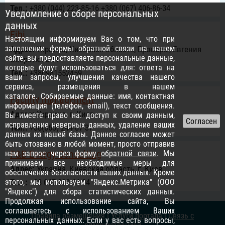
Тел.:
+380 (044) 223-85-16 +380 (067) 406-86-34
Уведомление о сборе персональных
данных
Fibi
Настоящим информируем Вас о том, что при
заполнении формы обратной связи на нашем
Адрес:
Украина, Киевская область, Бровары, Евгения
сайте, вы предоставляете персональные данные,
Сверстюка 11
которые будут использоваться для: ответа на
Тел.:
+380981552459
ваши запросы, улучшения качества нашего
сервиса, размещения в нашем
каталоге. Собираемые данные: имя, контактная
Facility management
информация (телефон, email), текст сообщения.
Адрес:
Украина, г. Киев
Вы имеете право на: доступ к своим данным,
исправление неверных данных, удаление ваших
Тел.:
+38(063) 244-87-37
данных из нашей базы. Данное согласие может
быть отозвано в любой момент, просто отправив
P&B Energy Consulting
нам запрос через
форму обратной связи
. Мы
принимаем все необходимые меры для
Адрес:
Украина, Киевская область, г. Киев
обеспечения безопасности ваших данных. Кроме
этого, мы используем "Яндекс.Метрика" (ООО
Тел.:
+38 067 220 66 04
"Яндекс") для сбора статистических данных.
Продолжая использование сайта, Вы
соглашаетесь с использованием Ваших
Правила размещения
|
Услуги портала
|
Связь с
персональных данных. Если у вас есть вопросы,