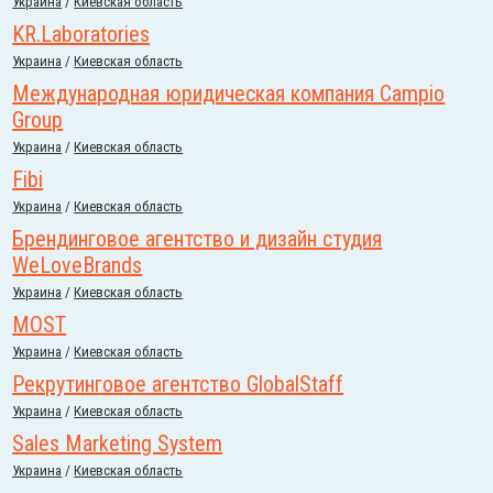
Украина
/
Киевская область
KR.Laboratories
Украина
/
Киевская область
Международная юридическая компания Campio
Group
Украина
/
Киевская область
Fibi
Украина
/
Киевская область
Брендинговое агентство и дизайн студия
WeLoveBrands
Украина
/
Киевская область
MOST
Украина
/
Киевская область
Рекрутинговое агентство GlobalStaff
Украина
/
Киевская область
Sales Marketing System
Украина
/
Киевская область