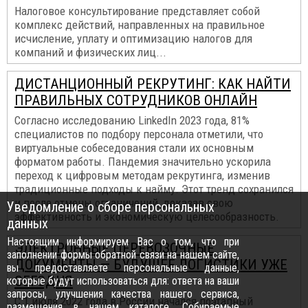
Налоговое консультирование представляет собой
комплекс действий, направленных на правильное
исчисление, уплату и оптимизацию налогов для
компаний и физических лиц...
ДИСТАНЦИОННЫЙ РЕКРУТИНГ: КАК НАЙТИ
ПРАВИЛЬНЫХ СОТРУДНИКОВ ОНЛАЙН
Согласно исследованию LinkedIn 2023 года, 81%
специалистов по подбору персонала отметили, что
виртуальные собеседования стали их основным
форматом работы. Пандемия значительно ускорила
переход к цифровым методам рекрутинга, изменив
традиционные подходы к найму. Этот тренд сохранился
и после отмены ограничений, доказав свою
Уведомление о сборе персональных
эффективность и экономическую целесообразность.
данных
Настоящим информируем Вас о том, что при
ЭЛЕКТРОННЫЕ ПЕРЕВОЗОЧНЫЕ
заполнении формы обратной связи на нашем сайте,
ДОКУМЕНТЫ — БУДУЩЕЕ ЛОГИСТИКИ УЖЕ
вы предоставляете персональные данные,
СЕГОДНЯ
которые будут использоваться для: ответа на ваши
запросы, улучшения качества нашего сервиса,
С 1 июля 2022 года в России начался поэтапный
размещения в нашем каталоге. Собираемые