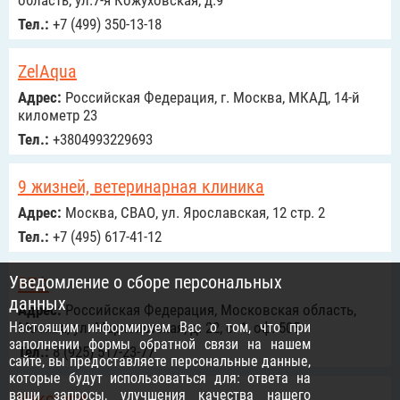
область, ул.7-я Кожуховская, д.9
Тел.:
+7 (499) 350-13-18
ZelAqua
Адрес:
Российcкая Федерация, г. Москва, МКАД, 14-й
километр 23
Тел.:
+3804993229693
9 жизней, ветеринарная клиника
Адрес:
Москва, СВАО, ул. Ярославская, 12 стр. 2
Тел.:
+7 (495) 617-41-12
Уведомление о сборе персональных
РТФ
данных
Адрес:
Российcкая Федерация, Московская область,
Настоящим информируем Вас о том, что при
Москва, ул. Марксистская, д. 22, с. 1, оф. 505
заполнении формы обратной связи на нашем
Тел.:
8 (925) 517-23-77
сайте, вы предоставляете персональные данные,
которые будут использоваться для: ответа на
ваши запросы, улучшения качества нашего
Нексгард