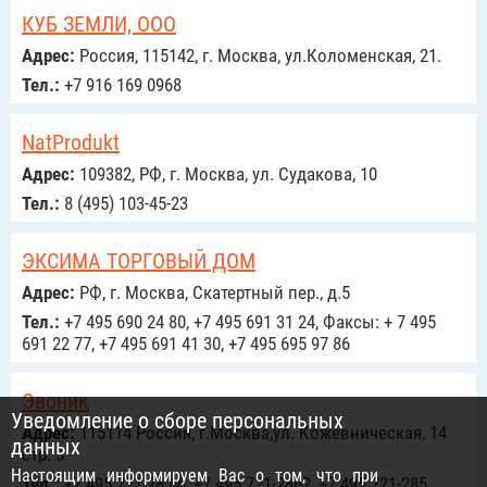
КУБ ЗЕМЛИ, ООО
Адрес:
Россия, 115142, г. Москва, ул.Коломенская, 21.
Тел.:
+7 916 169 0968
NatProdukt
Адрес:
109382, РФ, г. Москва, ул. Судакова, 10
Тел.:
8 (495) 103-45-23
ЭКСИМА ТОРГОВЫЙ ДОМ
Адрес:
РФ, г. Москва, Скатертный пер., д.5
Тел.:
+7 495 690 24 80, +7 495 691 31 24, Факсы: + 7 495
691 22 77, +7 495 691 41 30, +7 495 695 97 86
Эвоник
Уведомление о сборе персональных
Адрес:
115114 Россия, г.Москва,ул. Кожевническая, 14
данных
стр. 5
Настоящим информируем Вас о том, что при
Тел.:
+7 495 721 28 66, +7 495 721-2862, +7 495 721-285