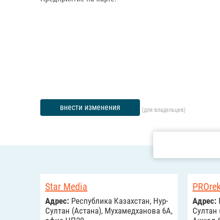
внести изменения
(для владельцев)
Star Media
PROre
Адрес:
Республика Казахстан, Нур-
Адрес:
Султан (Астана), Мухамедханова 6А,
Султан 