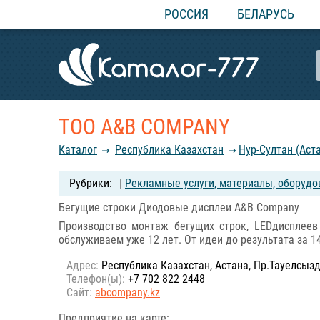
РОССИЯ
БЕЛАРУСЬ
ТОО A&B COMPANY
Каталог
Республика Казахстан
Нур-Султан (Аст
|
Рекламные услуги, материалы, оборудо
Бегущие строки Диодовые дисплеи A&B Company
Производство монтаж бегущих строк, LEDдисплеев
обслуживаем уже 12 лет. От идеи до результата за 1
Адрес:
Республика Казахстан, Астана, Пр.Тауелсызд
Телефон(ы):
+7 702 822 2448
Сайт:
abcompany.kz
Предприятие на карте: