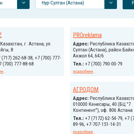
н
Нур-Султан (Астана)
Z
PROreklama
Казахстан, г. Астана, ул.
Адрес:
Республика Казахста
йгы, 8
Султан (Астана), район Байк
Акжол 64, 64/6
 (717) 262-68-38, +7 (700) 777-
7 (700) 777-88-68
Тел.:
+7 (700) 790-00-79
ее
...
подробнее
...
АГРОДОМ
Адрес:
Республика Казахст
010000 Кенесары, 40 (БЦ "7
Континент"), оф. 806 Астана
Тел.:
+7 (7172) 62-54-79, +7 (
89-96, +7-707-151-14-31
подробнее
...