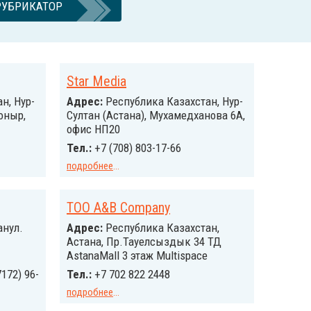
РУБРИКАТОР
Star Media
н, Нур-
Адрес:
Республика Казахстан, Нур-
оныр,
Султан (Астана), Мухамедханова 6А,
офис НП20
Тел.:
+7 (708) 803-17-66
подробнее
...
ТОО A&B Company
анул.
Адрес:
Республика Казахстан,
Астана, Пр.Тауелсыздык 34 ТД
AstanaMall 3 этаж Multispace
7172) 96-
Тел.:
+7 702 822 2448
подробнее
...