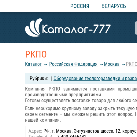
РОССИЯ
БЕЛАРУСЬ
РКПО
Каталог
Российcкая Федерация
Москва
РКП
|
Оборудование геологоразведки и разр
Компания РКПО занимается поставками промышле
производственными предприятиями.
Готовы осуществлять поставки товара для любого с
Если необходимо крупному заводу закрыть текущую п
своем сегменте – мы сможем решить этот вопрос. Н
нашей компании.
Адрес:
РФ, г. Москва, Энтузиастов шоссе, 12, корпус
Телефон(ы):
+7 499 3466442