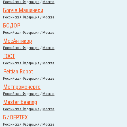
Российcкая Федерация
/
Москва
Борче Машинери
Российcкая Федерация
/
Москва
БОДОР
Российcкая Федерация
/
Москва
МосАнтикор
Российcкая Федерация
/
Москва
ГОСТ
Российcкая Федерация
/
Москва
Peitian Robot
Российcкая Федерация
/
Москва
Метпромэнерго
Российcкая Федерация
/
Москва
Master Bearing
Российcкая Федерация
/
Москва
БИВЕРТЕХ
Российcкая Федерация
/
Москва