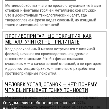
Металлообработка – это не просто оглушительный шум
станков и фонтаны горячей металлической стружки.
Это высокоточный технологический балет, где
твердосплавная фреза ведет сложный, но изящный
танец с массивной заготовкой...
ПРОТИВОПРИГАРНЫЕ ПОКРЫТИЯ: КАК
МЕТАЛЛ УЧИТСЯ НЕ ПРИЛИПАТЬ
Когда раскалённый металл встречается с литейной
формой, начинается производственная драма с
высокими ставками. Чтобы финал оказался
счастливым — с качественной отливкой, а не пригаром
и дорогостоящим браком, — инженеры разработали
противопригарные покрытия...
ЧЕЛОВЕК УСТАЛ, СТАНОК — НЕТ: ПОЧЕМУ
ЧПУ ВЫИГРЫВАЕТ ГОНКУ ТОЧНОСТИ
Мы живем в эпоху, когда человеческий фактор часто
Уведомление о сборе персональных
становится самым слабым звеном. Усталость,
невнимательность оператора влияют на результат. Но
данных