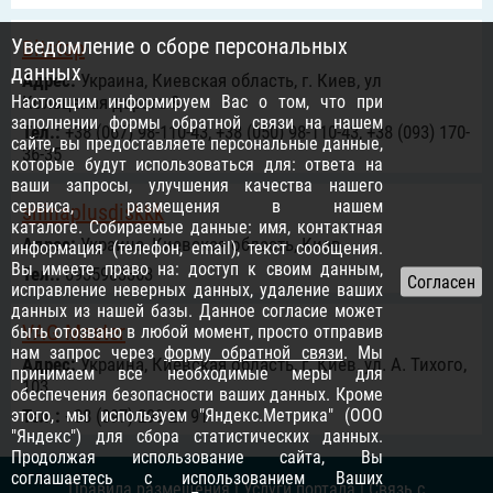
Уведомление о сборе персональных
Bitstop
данных
Адрес:
Украина, Киевская область, г. Киев, ул
Настоящим информируем Вас о том, что при
Кольцевая дорога 8
заполнении формы обратной связи на нашем
Тел.:
+38 (067) 98-110-43, +38 (050) 98-110-43, +38 (093) 170-
сайте, вы предоставляете персональные данные,
36-35
которые будут использоваться для: ответа на
ваши запросы, улучшения качества нашего
сервиса, размещения в нашем
shinaplusdiskkk
каталоге. Собираемые данные: имя, контактная
Адрес:
Украина, Киевская область, Киев
информация (телефон, email), текст сообщения.
Вы имеете право на: доступ к своим данным,
Тел.:
0935983363
исправление неверных данных, удаление ваших
данных из нашей базы. Данное согласие может
VAG Master
быть отозвано в любой момент, просто отправив
нам запрос через
форму обратной связи
. Мы
Адрес:
Украина, Киевская область, г. Киев, ул. А. Тихого,
принимаем все необходимые меры для
103
обеспечения безопасности ваших данных. Кроме
этого, мы используем "Яндекс.Метрика" (ООО
Тел.:
+38 (097) 299 29 91
"Яндекс") для сбора статистических данных.
Продолжая использование сайта, Вы
соглашаетесь с использованием Ваших
Правила размещения
|
Услуги портала
|
Связь с