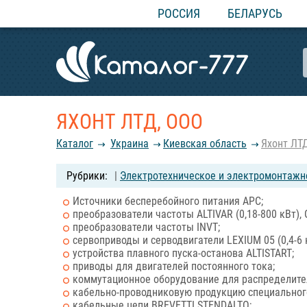
РОССИЯ
БЕЛАРУСЬ
ЯХОНТ ЛТД, ООО
Каталог
Украина
Киевская область
Яхонт ЛТ
|
Электротехническое и электромонтажн
Источники бесперебойного питания APC;
преобразователи частоты ALTIVAR (0,18-800 кВт), O
преобразователи частоты INVT;
сервоприводы и серводвигатели LEXIUM 05 (0,4-6 
устройства плавного пуска-останова ALTISTART;
приводы для двигателей постоянного тока;
коммутационное оборудование для распределите
кабельно-проводниковую продукцию специального
кабельные цепи BREVETTI STENDALTO;