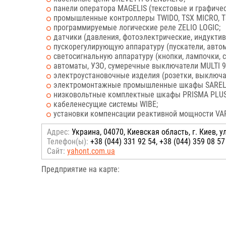
панели оператора MAGELIS (текстовые и графичес
промышленные контроллеры TWIDO, TSX MICRO, T
программируемые логические реле ZELIO LOGIC;
датчики (давления, фотоэлектрические, индукти
пускорегулирующую аппаратуру (пускатели, авто
светосигнальную аппаратуру (кнопки, лампочки, 
автоматы, УЗО, сумеречные выключатели MULTI 9
электроустановочные изделия (розетки, выключат
электромонтажные промышленные шкафы SAREL
низковольтные комплектные шкафы PRISMA PLUS
кабеленесущие системы WIBE;
установки компенсации реактивной мощности VA
Адрес:
Украина, 04070, Киевская область, г. Киев, ул
Телефон(ы):
+38 (044) 331 92 54, +38 (044) 359 08 57
Сайт:
yahont.com.ua
Предприятие на карте: