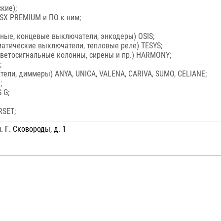
кие);
SX PREMIUM и ПО к ним;
вные, концевые выключатели, энкодеры) OSIS;
матические выключатели, тепловые реле) TESYS;
светосигнальные колонны, сирены и пр.) HARMONY;
;
ели, диммеры) ANYA, UNICA, VALENA, CARIVA, SUMO, CELIANE;
;
 G;
RSET;
. Г. Сковороды, д. 1