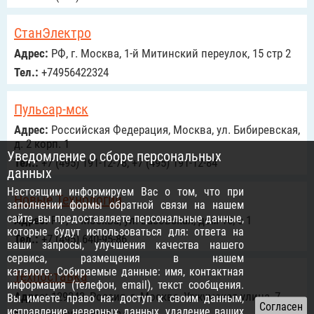
СтанЭлектро
Адрес:
РФ, г. Москва, 1-й Митинский переулок, 15 стр 2
Тел.:
+74956422324
Пульсар-мск
Адрес:
Российcкая Федерация, Москва, ул. Бибиревская,
д. 2 корп. 1
Уведомление о сборе персональных
Тел.:
+7 (495) 191-12-78, +7 (495) 191-12-84
данных
Настоящим информируем Вас о том, что при
Новые Технологии
заполнении формы обратной связи на нашем
сайте, вы предоставляете персональные данные,
Адрес:
РФ, г. Москва, ул. Басовская, дом 16, с 1
которые будут использоваться для: ответа на
Тел.:
+7 (495) 640-95-86
ваши запросы, улучшения качества нашего
сервиса, размещения в нашем
каталоге. Собираемые данные: имя, контактная
Техпоставка
информация (телефон, email), текст сообщения.
Адрес:
129343, Россия, г. Москва, Уржумская улица, 7
Вы имеете право на: доступ к своим данным,
исправление неверных данных, удаление ваших