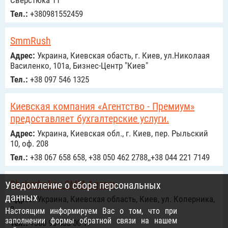
Сверстюка 11
Тел.:
+380981552459
SmmRush
Адрес:
Украина, Киевская обасть, г. Киев, ул.Николаая
Василенко, 101а, Бизнес-Центр "Киев"
Тел.:
+38 097 546 1325
Киевская компания «Агентство - Премиум»
предоставляет бухгалтерские услуги.
Адрес:
Украина, Киевская обл., г. Киев, пер. Рыльский
10, оф. 208
Тел.:
+38 067 658 658, +38 050 462 2788,,+38 044 221 7149
Shcherbakov SMM Agency
Уведомление о сборе персональных
данных
Адрес:
Украина, Киевская область, Киев, ул. Коперника,
3
Настоящим информируем Вас о том, что при
заполнении формы обратной связи на нашем
Тел.:
+380 95 433 00 17