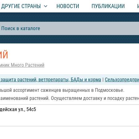
ДРУГИЕ СТРАНЫ
НОВОСТИ
ПУБЛИКАЦИИ
ИЙ
мник Много Растений
, защита растений, ветпрепараты, БАДы и корма
|
Сельхозпредпри
ольшой ассортимент саженцев выращенных в Подмосковье.
наименований растений. Осуществляем доставку и посадку расте
ейская ул., 54с5