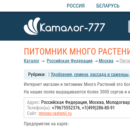
РОССИЯ
БЕЛАРУСЬ
ПИТОМНИК МНОГО РАСТЕН
Каталог
Российcкая Федерация
Москва
Пито
|
Удобрения, семена, рассада и саженцы
Интернет магазин и питомник Много Растений это б
На наших полях выращиваются более 3000 сортов и 
Адрес:
Российcкая Федерация, Москва, Молодогвард
Телефон(ы):
+79675552376, +7(499)286-80-91
Сайт:
mnogo-rastenii.ru
Предприятие на карте: