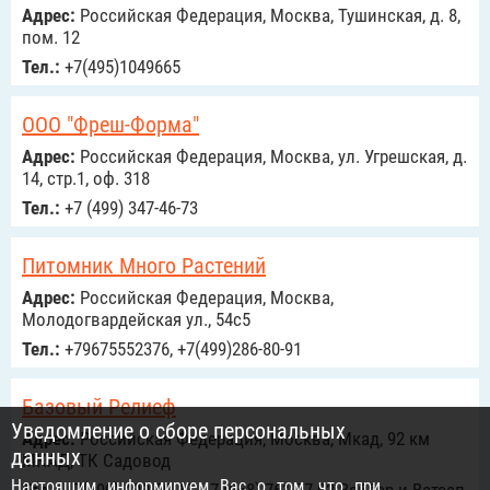
Адрес:
Российcкая Федерация, Москва, Тушинская, д. 8,
пом. 12
Тел.:
+7(495)1049665
ООО "Фреш-Форма"
Адрес:
Российcкая Федерация, Москва, ул. Угрешская, д.
14, стр.1, оф. 318
Тел.:
+7 (499) 347-46-73
Питомник Много Растений
Адрес:
Российcкая Федерация, Москва,
Молодогвардейская ул., 54с5
Тел.:
+79675552376, +7(499)286-80-91
Базовый Релиеф
Уведомление о сборе персональных
Адрес:
Российcкая Федерация, Москва, Мкад, 92 км
данных
МКАД, ТК Садовод
Настоящим информируем Вас о том, что при