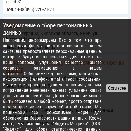
оф. 402
Тел.:
+38(096) 220-21-21
Aquan
Уведомление о сборе персональных
данных
Адрес:
Украина, Киевская область, Киев, ул.
Кустанайская 12
Настоящим информируем Вас о том, что при
заполнении формы обратной связи на нашем
Тел.:
+38 (063) 738-60-03
сайте, вы предоставляете персональные данные,
которые будут использоваться для: ответа на
Онлайн магазин инструмента немецкого бренда
ваши запросы, улучшения качества нашего
сервиса, размещения в нашем
Мächtz
каталоге. Собираемые данные: имя, контактная
Адрес:
Украина, Киевская область, г. Киев
информация (телефон, email), текст сообщения.
Вы имеете право на: доступ к своим данным,
Тел.:
+38 067 101 15 50
исправление неверных данных, удаление ваших
данных из нашей базы. Данное согласие может
Budizol
быть отозвано в любой момент, просто отправив
нам запрос через
форму обратной связи
. Мы
Адрес:
Украина, Киевская область, Бровары, улица
принимаем все необходимые меры для
Воинов-Афганцев, д. 2
обеспечения безопасности ваших данных. Кроме
этого, мы используем "Яндекс.Метрика" (ООО
Тел.:
+38 (050) 0413988
"Яндекс") для сбора статистических данных.