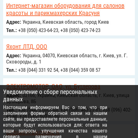
Интернет-магазин оборудования для салонов
красоты и парикмахерских Красуня
Адрес:
Украина, Киевская область, город Киев
Тел.:
+38 (050) 423-64-23, +38 (050) 423-74-23
Яхонт ЛТД, ООО
Адрес:
Украина, 04070, Киевская область, г. Киев, ул. Г.
Сковороды, д. 1
Тел.:
+38 (044) 331 92 54, +38 (044) 359 08 57
ЭЛЕКТРОМОТОР, ОАО, ул. Бутлерова
Уведомление о сборе персональных
Адрес:
02166, Украина, Киевская область, г. Киев, улица
данных
Бутлерова, 8Б
Настоящим информируем Вас о том, что при
Тел.:
+38 (044) 5-000-888, +38 (066) 483-23-81, +38 (096) 402-
заполнении формы обратной связи на нашем
45-48, +38 (093) 609-67-60
сайте, вы предоставляете персональные данные,
которые будут использоваться для: ответа на
ваши запросы, улучшения качества нашего
Спецмонтажсервіс К
сервиса, размещения в нашем