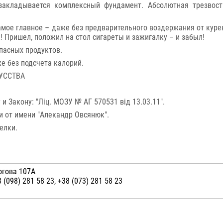
закладывается комплексный фундамент. Абсолютная трезвост
амое главное – даже без предварительного воздержания от кур
! Пришел, положил на стол сигареты и зажигалку – и забыл!
пасных продуктов.
е без подсчета калорий.
УССТВА
и Закону: "Ліц. МОЗУ № АГ 570531 від 13.03.11".
и от имени "Алекандр Овсянюк".
елки.
рогова 107А
 (098) 281 58 23, +38 (073) 281 58 23