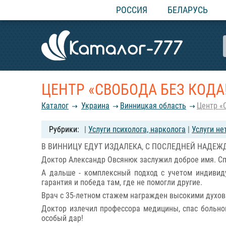
РОССИЯ
БЕЛАРУСЬ
ЦЕНТР «СВОБОДА БЕЗ КОДА
Каталог
Украина
Винницкая область
Центр «
|
Услуги психолога, нарколога
|
Услуги н
В ВИННИЦУ ЕДУТ ИЗДАЛЕКА, С ПОСЛЕДНЕЙ НАДЕЖ
Доктор Александр Овсянюк заслужил доброе имя. Сп
А дальше - комплексный подход с учетом индивиду
гарантия и победа там, где не помогли другие.
Врач с 35-летном стажем награжден высокими духов
Доктор излечил профессора медицины, спас больног
особый дар!