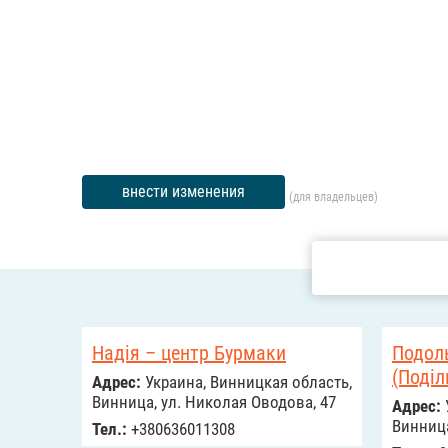
внести изменения
(для владельцев)
Надія – центр Бурмаки
Подол
(Поділ
Адрес:
Украина, Винницкая область,
Винница, ул. Николая Оводова, 47
Адрес:
Винница 
Тел.:
+380636011308