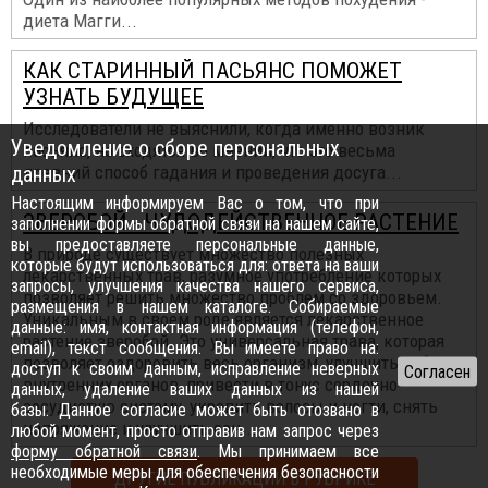
диета Магги...
КАК СТАРИННЫЙ ПАСЬЯНС ПОМОЖЕТ
УЗНАТЬ БУДУЩЕЕ
Исследователи не выяснили, когда именно возник
Уведомление о сборе персональных
пасьянс, но сходятся во мнении, что это весьма
данных
древний способ гадания и проведения досуга...
Настоящим информируем Вас о том, что при
ЗВЕРОБОЙ - ЧУДОДЕЙСТВЕННОЕ РАСТЕНИЕ
заполнении формы обратной связи на нашем сайте,
вы предоставляете персональные данные,
В природе существует множество полезных
которые будут использоваться для: ответа на ваши
лекарственных трав, разумное употребление которых
запросы, улучшения качества нашего сервиса,
позволяет решить множество проблем со здоровьем.
размещения в нашем каталоге. Собираемые
Уникальным в своем роде является лекарственное
данные: имя, контактная информация (телефон,
растение зверобой. Это универсальная трава, которая
email), текст сообщения. Вы имеете право на:
позволяет оздоровить весь организм, улучшить работу
доступ к своим данным, исправление неверных
внутренних органов, привести в тонус сердечно-
данных, удаление ваших данных из нашей
сосудистую систему, укрепить волосы и ногти, снять
базы. Данное согласие может быть отозвано в
напряжение и улучшить сон...
любой момент, просто отправив нам запрос через
форму обратной связи
. Мы принимаем все
необходимые меры для обеспечения безопасности
ДРУГИЕ ПУБЛИКАЦИИ В РУБРИКЕ