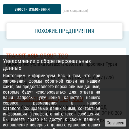
внести изменения
(для владельцев)
ПОХОЖИЕ ПРЕДПРИЯТИЯ
TRANSIT ASIA GROUP, ТОО
Уведомление о сборе персональных
Адрес:
Республика Казахстан, Астана, проспект Туран
данных
30а
Настоящим информируем Вас о том, что при
Тел.:
+7 (7172) 64–11–01, +7 (707) 764–11–01, +7 (778)
заполнении формы обратной связи на нашем
099‒09‒70
сайте, вы предоставляете персональные данные,
которые будут использоваться для: ответа на
ваши запросы, улучшения качества нашего
TRANS SERVICE RENT (TSR), ООО
сервиса, размещения в нашем
Адрес:
010000, РЕСПУБЛИКА КАЗАХСТАН, ГОРОД
каталоге. Собираемые данные: имя, контактная
АСТАНА, УЛИЦА Д. АМАНЖОЛОВА 26, БЛОК D, ОФИС 209
информация (телефон, email), текст сообщения.
Вы имеете право на: доступ к своим данным,
Тел.:
+7 (775) 994 44 47, + 771 083 24 03, +7 771 083 24 04
исправление неверных данных, удаление ваших