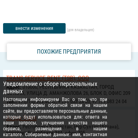
внести изменения
(для владельцев)
ПОХОЖИЕ ПРЕДПРИЯТИЯ
TRANS SERVICE RENT (TSR), ООО
Уведомление о сборе персональных
Адрес:
010000, РЕСПУБЛИКА КАЗАХСТАН, ГОРОД
данных
АСТАНА, УЛИЦА Д. АМАНЖОЛОВА 26, БЛОК D, ОФИС 209
Настоящим информируем Вас о том, что при
Тел.:
+7 (775) 994 44 47, + 771 083 24 03, +7 771 083 24 04
заполнении формы обратной связи на нашем
сайте, вы предоставляете персональные данные,
которые будут использоваться для: ответа на
Avega-Trans
ваши запросы, улучшения качества нашего
Адрес:
Республика Казахстан, Нур-Султан (Астана),
сервиса, размещения в нашем
проспект Республики 34А, офис 705
каталоге. Собираемые данные: имя, контактная