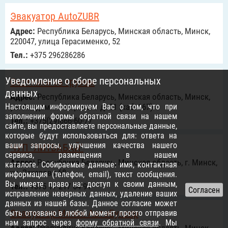
Эвакуатор AutoZUBR
Адрес:
Республика Беларусь, Минская область, Минск,
220047, улица Герасименко, 52
Тел.:
+375 296286286
Уведомление о сборе персональных
Охотники за грузом
данных
Адрес:
Республика Беларусь, Минская область, Минск,
Настоящим информируем Вас о том, что при
ул. Академика Карского д. 21 (каб. 167)
заполнении формы обратной связи на нашем
Тел.:
+375(29)666-60-77
сайте, вы предоставляете персональные данные,
которые будут использоваться для: ответа на
ваши запросы, улучшения качества нашего
ЧУП "ЛИТВАБАЙ"
сервиса, размещения в нашем
Адрес:
Республика Беларусь, Минская область, г. Минск,
каталоге. Собираемые данные: имя, контактная
ул. Захарова 68
информация (телефон, email), текст сообщения.
Вы имеете право на: доступ к своим данным,
Тел.:
+375 17 217 64 91
исправление неверных данных, удаление ваших
данных из нашей базы. Данное согласие может
Эвакуатор Минск АвтоБуксир
быть отозвано в любой момент, просто отправив
нам запрос через
форму обратной связи
. Мы