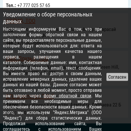
Тел.:
+7 777 025 57 65
Уведомление о сборе персональных
КОПИЯ, ТОО
данных
Настоящим информируем Вас о том, что при
Адрес:
Республика Казахстан, Алма-Ата, ул. Карасай
заполнении формы обратной связи на нашем
батыра 111/75 , офис 49
сайте, вы предоставляете персональные данные,
Тел.:
+7(700)7686212
которые будут использоваться для: ответа на
ваши запросы, улучшения качества нашего
сервиса, размещения в нашем
КМК Друзья, ТОО
каталоге. Собираемые данные: имя, контактная
Адрес:
Республика Казахстан, Алма-Ата, БЦ Green Hill,
информация (телефон, email), текст сообщения.
пр.Cуюнбая 89Б, оф. 301
Вы имеете право на: доступ к своим данным,
исправление неверных данных, удаление ваших
Тел.:
+77273466777
данных из нашей базы. Данное согласие может
быть отозвано в любой момент, просто отправив
BTL агентство "МЫ"
нам запрос через
форму обратной связи
. Мы
принимаем все необходимые меры для
Адрес:
Республика Казахстан, Алма-Ата, Сатпаева 22 Б
обеспечения безопасности ваших данных. Кроме
этого, мы используем "Яндекс.Метрика" (ООО
Тел.:
+77057117207
"Яндекс") для сбора статистических данных.
Продолжая использование сайта, Вы
соглашаетесь с использованием Ваших