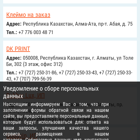
Клеймо на заказ
Адрес:
Республика Казахстан, Алма-Ата, пр-т. Абая, д. 75
Тел.:
+7 776 003 48 71
DK PRINT
Адрес:
050008, Республика Казахстан, г. Алматы, ул Толе
Би, 302 (3 этаж, офис 312)
Тел.:
+7 (727) 250-31-86, +7 (727) 250-33-43, +7 (727) 250-33-
43, +7 (707) 799-56-39
Уведомление о сборе персональных
Rubber Lux, ИП
данных
Настоящим информируем Вас о том, что при
Адрес:
050050, Республика Казахстан, г. Алматы, пр.
заполнении формы обратной связи на нашем
Рыскулова, 68А
сайте, вы предоставляете персональные данные,
Тел.:
+7 (727) 294-15-51, +7 (777) 81-444-06
которые будут использоваться для: ответа на
ваши запросы, улучшения качества нашего
сервиса, размещения в нашем
Goodvin, ИП
каталоге. Собираемые данные: имя, контактная