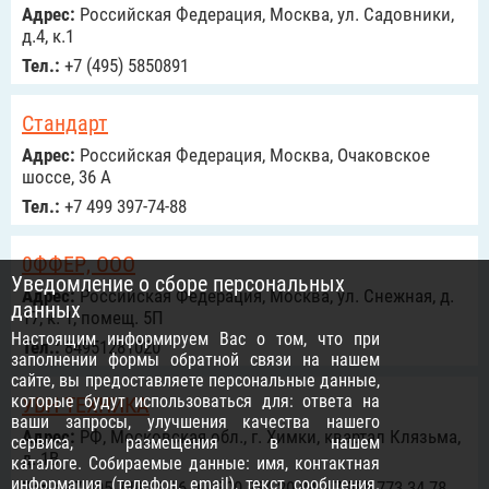
Адрес:
Российcкая Федерация, Москва, ул. Садовники,
д.4, к.1
Тел.:
+7 (495) 5850891
Стандарт
Адрес:
Российcкая Федерация, Москва, Очаковское
шоссе, 36 А
Тел.:
+7 499 397-74-88
0ФФЕР, ООО
Уведомление о сборе персональных
Адрес:
Российcкая Федерация, Москва, ул. Снежная, д.
данных
17, к. 1, помещ. 5П
Настоящим информируем Вас о том, что при
Тел.:
84951281020
заполнении формы обратной связи на нашем
сайте, вы предоставляете персональные данные,
которые будут использоваться для: ответа на
УВН ТЕХНИКА
ваши запросы, улучшения качества нашего
Адрес:
РФ, Московская обл., г. Химки, квартал Клязьма,
сервиса, размещения в нашем
д. 1В
каталоге. Собираемые данные: имя, контактная
информация (телефон, email), текст сообщения.
Тел.:
+7 495 748 16 36, +7 800 234 20 84, +7 985 773 34 78,