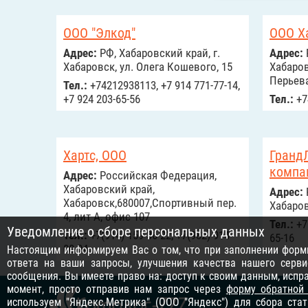
ООО "Элкод"
ООО Х
Адрес:
РФ, Хабаровский край, г.
Адрес:
Хабаровск, ул. Олега Кошевого, 15
Хабаров
Перьева
Тел.:
+74212938113, +7 914 771-77-14,
+7 924 203-65-56
Тел.:
+7
Хартс, ООО
Гранд
компа
Адрес:
Российcкая Федерация,
Хабаровский край,
Адрес:
Хабаровск,680007,Спортивный пер.
Хабаров
4, лит А, офис 107
Тел.:
+7 
Уведомление о сборе персональных данных
Тел.:
+7(914) 159-36-22, +7(982) 914-
65-16
00-04
Настоящим информируем Вас о том, что при заполнении формы
ответа на ваши запросы, улучшения качества нашего серви
сообщения. Вы имеете право на: доступ к своим данным, исп
момент, просто отправив нам запрос через
форму обратной
используем "Яндекс.Метрика" (ООО "Яндекс") для сбора ста