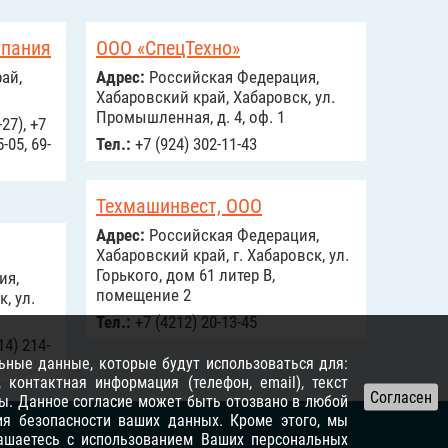
мпания
ООО «СпецТехно»
ай,
Адрес:
Российcкая Федерация,
Хабаровский край, Хабаровск, ул.
Промышленная, д. 4, оф. 1
27), +7
-05, 69-
Тел.:
+7 (924) 302-11-43
Техмашинвест, ООО
Адрес:
Российcкая Федерация,
Хабаровский край, г. Хабаровск, ул.
Горького, дом 61 литер В,
ия,
помещение 2
, ул.
Тел.:
+7 (4212) 20-13-45
14) 214-
ьные данные, которые будут использоваться для:
контактная информация (телефон, email), текст
ы. Данное согласие может быть отозвано в любой
я безопасности ваших данных. Кроме этого, мы
лашаетесь с использованием Ваших персональных