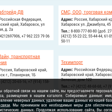
абтрейд-ДВ
СМС, ООО, торговая ко
Российcкая Федерация,
Адрес:
Россия, Хабарский кр
ский край, Хабаровск, ул
Хабаровск ул. Джамбула, 45
я, д. 2а
Тел.:
8-800-777-80-80 (доб. 27-
4212697906, +7 962 223 79 06
(4212) 55-22-22, 55-44-44, 61-05
50-11
Лайн, транспортная
Техимпорт
ния
Адрес:
Российcкая Федерац
Россия, Хабаровский край,
Хабаровский край, Хабаровск
ск г., Планерная, 1Б
Зеленая, дом 122
(4212) 20-65-16, +7 (914) 158-
Тел.:
+7 (4212) 48-68-68, +7 (9
 обратной связи на нашем сайте, вы предоставляете персонал
29-97, 486-481 (факс)
са, размещения в нашем каталоге. Собираемые данные: имя, 
равление неверных данных, удаление ваших данных из нашей баз
 связи
. Мы принимаем все необходимые меры для обеспечени
тистических данных. Продолжая использование сайта, Вы сог
Правила размещения
|
Услуги портала
|
Связь с администрацией