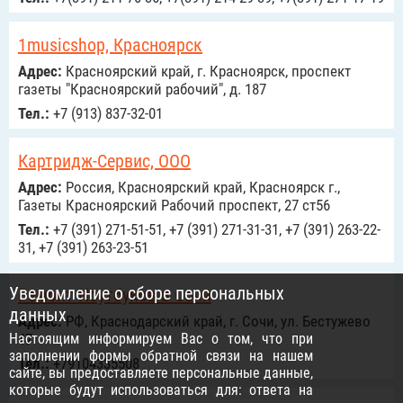
1musicshop, Красноярск
Адрес:
Красноярский край, г. Красноярск, проспект
газеты "Красноярский рабочий", д. 187
Тел.:
+7 (913) 837-32-01
Картридж-Сервис, ООО
Адрес:
Россия, Красноярский край, Красноярск г.,
Газеты Красноярский Рабочий проспект, 27 ст56
Тел.:
+7 (391) 271-51-51, +7 (391) 271-31-31, +7 (391) 263-22-
31, +7 (391) 263-23-51
Уведомление о сборе персональных
Ремонт Ноутбуков в Сочи
данных
Адрес:
РФ, Краснодарский край, г. Сочи, ул. Бестужево
Настоящим информируем Вас о том, что при
47
заполнении формы обратной связи на нашем
Тел.:
+79104335508
сайте, вы предоставляете персональные данные,
которые будут использоваться для: ответа на