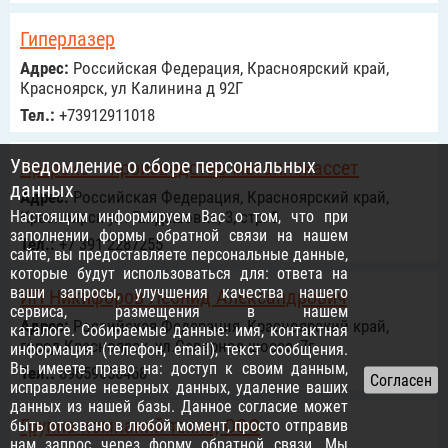
Гиперлазер
Адрес:
Российcкая Федерация, Красноярский край,
Красноярск, ул Калинина д 92Г
Тел.:
+73912911018
Уведомление о сборе персональных
Артрокс – производство металлокассет
данных
Адрес:
Российcкая Федерация, Красноярский край,
Настоящим информируем Вас о том, что при
Красноярск ул. Гайдашовка, 3, стр. 9
заполнении формы обратной связи на нашем
Тел.:
+7 391 2287255
сайте, вы предоставляете персональные данные,
которые будут использоваться для: ответа на
ваши запросы, улучшения качества нашего
ИП Никифоров Леонид Александрович
сервиса, размещения в нашем
Адрес:
Российcкая Федерация, Красноярский край,
каталоге. Собираемые данные: имя, контактная
город Красноярск, ул.Северное шоссе, 7г
информация (телефон, email), текст сообщения.
Вы имеете право на: доступ к своим данным,
Тел.:
89659056468
исправление неверных данных, удаление ваших
данных из нашей базы. Данное согласие может
Группа компаний техно, ООО
быть отозвано в любой момент, просто отправив
нам запрос через
форму обратной связи
. Мы